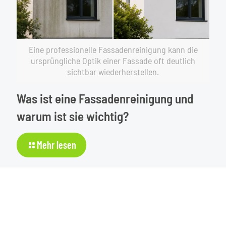
Eine professionelle Fassadenreinigung kann die
ursprüngliche Optik einer Fassade oft deutlich
sichtbar wiederherstellen.
Was ist eine Fassadenreinigung und
warum ist sie wichtig?
-
Mehr lesen
Was
ist
eine
Fassadenreinigung
und
warum