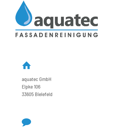
ist
sie
wichtig?
aquatec GmbH
Elpke 106
33605 Bielefeld