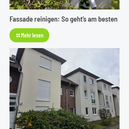
Fassade reinigen: So geht’s am besten
-
Mehr lesen
Fassade
reinigen:
So
geht’s
am
besten