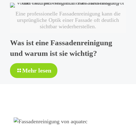
sollte
eine
Eine professionelle Fassadenreinigung kann die
Fassadenreinigung
ursprüngliche Optik einer Fassade oft deutlich
durchgeführt
sichtbar wiederherstellen.
werden?
Was ist eine Fassadenreinigung
und warum ist sie wichtig?
-
Mehr lesen
Was
ist
eine
Fassadenreinigung
und
warum
ist
sie
wichtig?