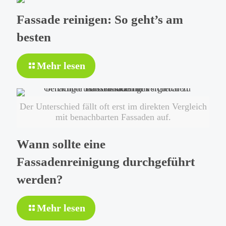
Fassade reinigen: So geht’s am
besten
-
Mehr lesen
Fassade
reinigen:
So
Der Unterschied fällt oft erst im direkten Vergleich
geht’s
mit benachbarten Fassaden auf.
am
besten
Wann sollte eine
Fassadenreinigung durchgeführt
werden?
-
Mehr lesen
Wann