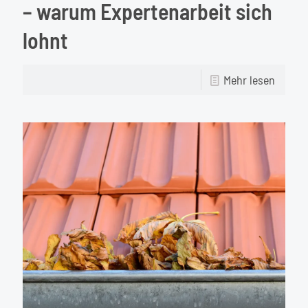
– warum Expertenarbeit sich
lohnt
-
Mehr lesen
Steinf
richtig
reinig
–
warum
Expert
sich
lohnt