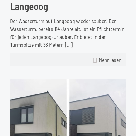
Langeoog
Der Wasserturm auf Langeoog wieder sauber! Der
Wasserturm, bereits 114 Jahre alt, ist ein Pflichttermin
für jeden Langeoog-Urlauber. Er bietet in der
Turmspitze mit 33 Metern
[…]
-
Mehr lesen
Spezia
–
Reinig
des
Wahrze
auf
Lange