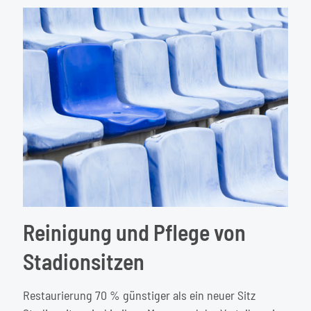
Flecke
über
dem
Fenste
Reinigung und Pflege von
Stadionsitzen
Restaurierung 70 % günstiger als ein neuer Sitz