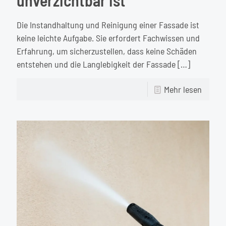
unverzichtbar ist
Die Instandhaltung und Reinigung einer Fassade ist
keine leichte Aufgabe. Sie erfordert Fachwissen und
Erfahrung, um sicherzustellen, dass keine Schäden
entstehen und die Langlebigkeit der Fassade
[…]
-
Mehr lesen
Warum
eine
profes
Fassad
unverz
ist