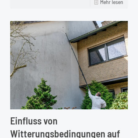
-
Mehr lesen
Dachri
ohne
Leiter
–
bis
12
Meter
Höhe
Einfluss von
Witterungsbedingungen auf