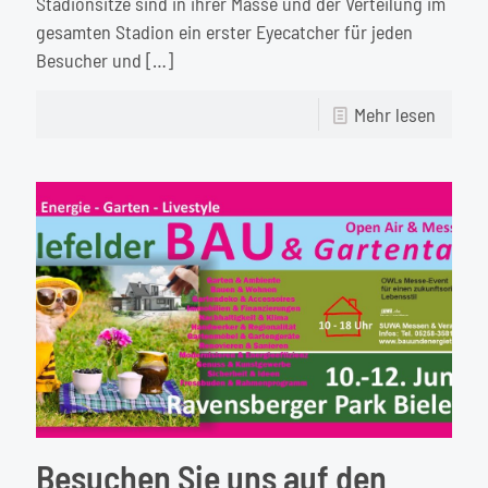
Stadionsitze sind in ihrer Masse und der Verteilung im
gesamten Stadion ein erster Eyecatcher für jeden
Besucher und
[…]
-
Mehr lesen
Reinig
und
Pflege
von
Stadio
Besuchen Sie uns auf den