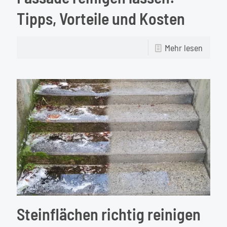
Tipps, Vorteile und Kosten
-
Mehr lesen
Fassa
reinig
lassen
Tipps,
Vorteil
und
Koste
Steinflächen richtig reinigen