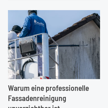
Nachha
Fassad
von
aquate
GmbH
Warum eine professionelle
Fassadenreinigung