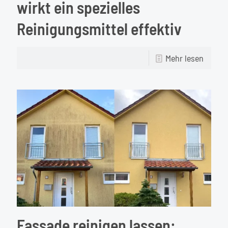
wirkt ein spezielles
Reinigungsmittel effektiv
-
Mehr lesen
Grünbe
an
der
Fassad
So
wirkt
ein
speziel
Reinig
effekti
Fassade reinigen lassen: