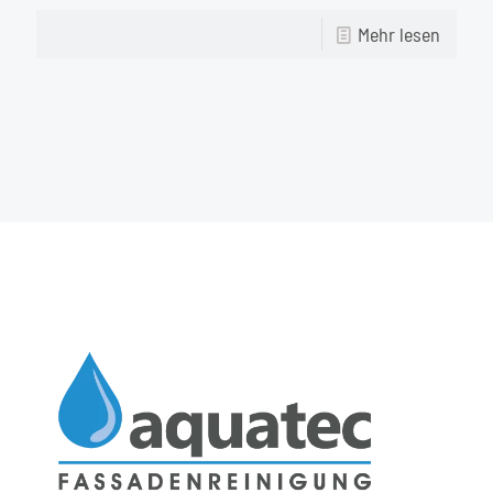
-
Mehr lesen
Fassad
Hanno