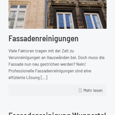
Bau-
und
Garten
im
Fassadenreinigungen
Juni
2022
Viele Faktoren tragen mit der Zeit zu
in
Verunreinigungen an Hauswänden bei. Doch muss die
Bielefe
Fassade nun neu gestrichen werden? Nein!
Professionelle Fassadenreinigungen sind eine
effiziente Lösung
[…]
-
Mehr lesen
Fassad