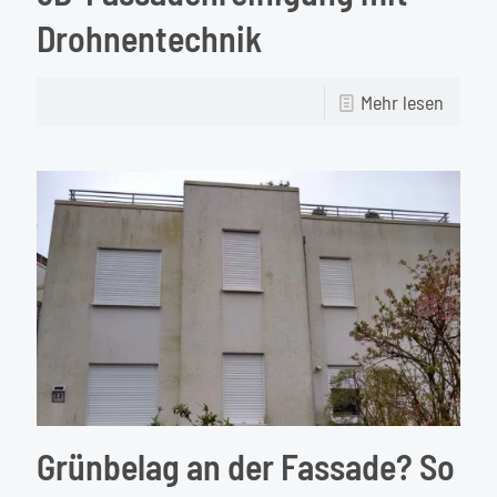
Drohnentechnik
-
Mehr lesen
3D-
Fassad
mit
Drohne
Grünbelag an der Fassade? So