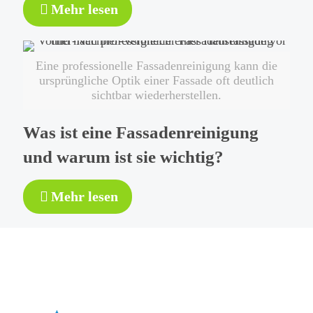
-
Mehr lesen
Wann
sollte
eine
Eine professionelle Fassadenreinigung kann die
Fassadenreinigung
ursprüngliche Optik einer Fassade oft deutlich
durchgeführt
sichtbar wiederherstellen.
werden?
Was ist eine Fassadenreinigung
und warum ist sie wichtig?
-
Mehr lesen
Was
ist
eine
Fassadenreinigung
und
warum