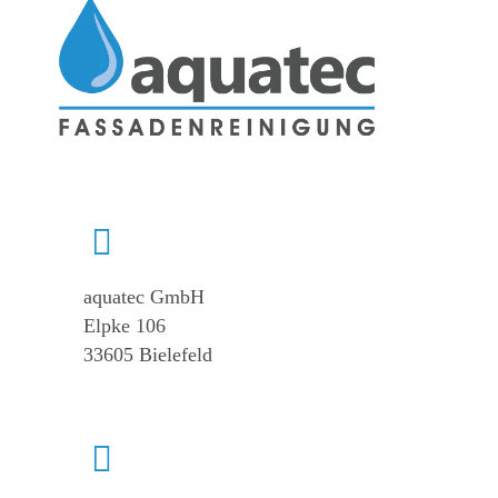
ist
sie
wichtig?
aquatec GmbH
Elpke 106
33605 Bielefeld