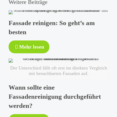
Weitere Beiträge
Fassade reinigen: So geht’s am
besten
-
Mehr lesen
Fassade
reinigen:
So
Der Unterschied fällt oft erst im direkten Vergleich
geht’s
mit benachbarten Fassaden auf.
am
besten
Wann sollte eine
Fassadenreinigung durchgeführt
werden?