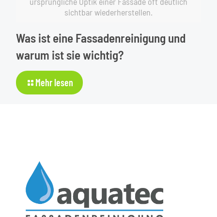
ursprüngliche Optik einer Fassade oft deutlich
durchgeführt
sichtbar wiederherstellen.
werden?
Was ist eine Fassadenreinigung und
warum ist sie wichtig?
-
Mehr lesen
Was
ist
eine
Fassadenreinigung
und
warum
ist
sie
wichtig?