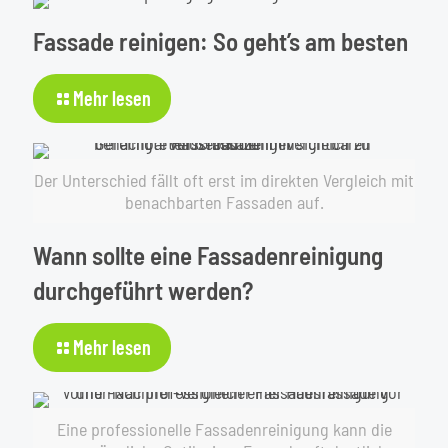
Fassade reinigen: So geht’s am besten
-
Mehr lesen
Fassade
reinigen:
So
Der Unterschied fällt oft erst im direkten Vergleich mit
geht’s
benachbarten Fassaden auf.
am
besten
Wann sollte eine Fassadenreinigung
durchgeführt werden?
-
Mehr lesen
Wann
sollte
eine
Eine professionelle Fassadenreinigung kann die
Fassadenreinigung