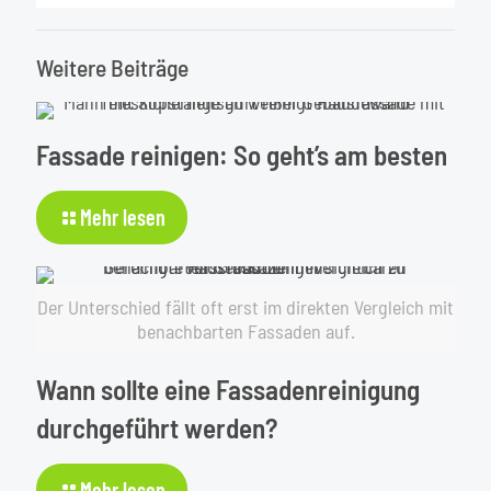
Weitere Beiträge
Fassade reinigen: So geht’s am besten
-
Mehr lesen
Fassade
reinigen:
So
Der Unterschied fällt oft erst im direkten Vergleich mit
geht’s
benachbarten Fassaden auf.
am
besten
Wann sollte eine Fassadenreinigung
durchgeführt werden?
-
Mehr lesen