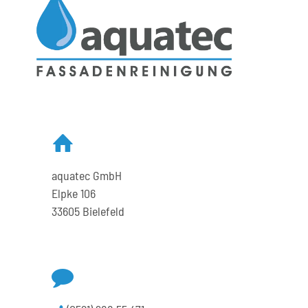
sie
wichtig?
aquatec GmbH
Elpke 106
33605 Bielefeld