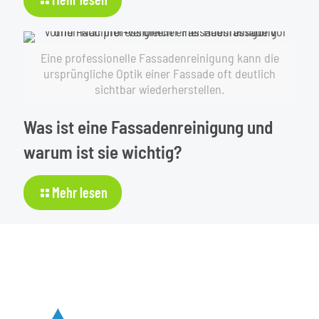
Wann
sollte
eine
Eine professionelle Fassadenreinigung kann die
Fassadenreinigung
ursprüngliche Optik einer Fassade oft deutlich
durchgeführt
sichtbar wiederherstellen.
werden?
Was ist eine Fassadenreinigung und
warum ist sie wichtig?
-
Mehr lesen
Was
ist
eine
Fassadenreinigung
und
warum
ist