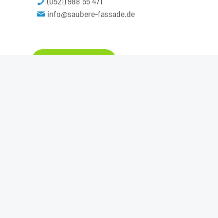
(0521) 988 55 471
info@saubere-fassade.de
Firmenprospekt
Unser Unternehmensprospekt zum
Herunterladen.
Copyright © aquatec GmbH |
Webdesign
|
Impressum | Datenschutz
|
Privatsphäre-